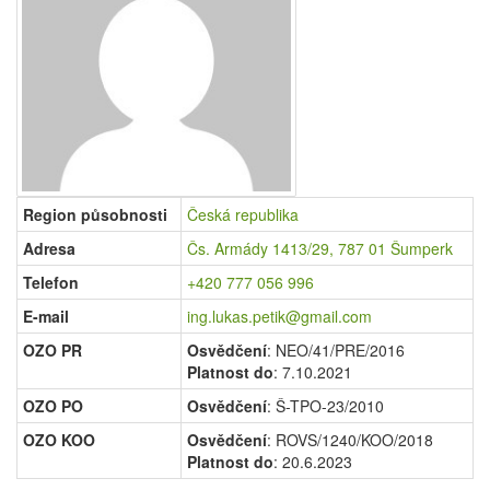
Region působnosti
Česká republika
Adresa
Čs. Armády 1413/29, 787 01 Šumperk
Telefon
+420 777 056 996
E-mail
ing.lukas.petik@gmail.com
OZO PR
Osvědčení
: NEO/41/PRE/2016
Platnost do
: 7.10.2021
OZO PO
Osvědčení
: Š-TPO-23/2010
OZO KOO
Osvědčení
: ROVS/1240/KOO/2018
Platnost do
: 20.6.2023