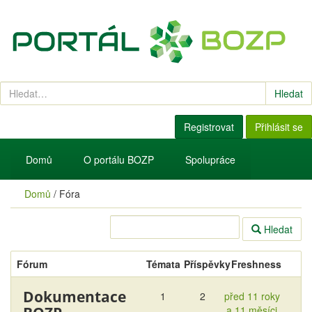
Hledat
Registrovat
Přihlásit se
Domů
O portálu BOZP
Spolupráce
Domů
/
Fóra
Hledat
Fórum
Témata
Příspěvky
Freshness
Dokumentace
1
2
před 11 roky
a 11 měsíci