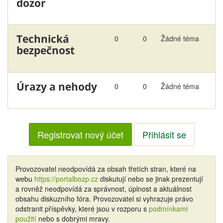
dozor
Technická
0
0
Žádné téma
bezpečnost
Úrazy a nehody
0
0
Žádné téma
Registrovat nový účet
Přihlásit se
Provozovatel neodpovídá za obsah třetích stran, které na
webu
https://portalbozp.cz
diskutují nebo se jinak prezentují
a rovněž neodpovídá za správnost, úplnost a aktuálnost
obsahu diskuzního fóra. Provozovatel si vyhrazuje právo
odstranit příspěvky, které jsou v rozporu s
podmínkami
použití
nebo s dobrými mravy.