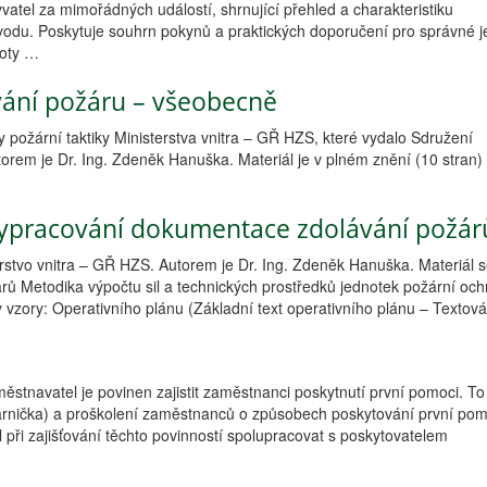
atel za mimořádných událostí, shrnující přehled a charakteristiku
odu. Poskytuje souhrn pokynů a praktických doporučení pro správné j
voty …
ání požáru – všeobecně
 požární taktiky Ministerstva vnitra – GŘ HZS, které vydalo Sdružení
orem je Dr. Ing. Zdeněk Hanuška. Materiál je v plném znění (10 stran)
ypracování dokumentace zdolávání požár
stvo vnitra – GŘ HZS. Autorem je Dr. Ing. Zdeněk Hanuška. Materiál s
ů Metodika výpočtu sil a technických prostředků jednotek požární oc
y vzory: Operativního plánu (Základní text operativního plánu – Textov
městnavatel je povinen zajistit zaměstnanci poskytnutí první pomoci. To
kárnička) a proškolení zaměstnanců o způsobech poskytování první pom
při zajišťování těchto povinností spolupracovat s poskytovatelem