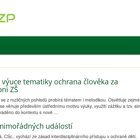
 výuce tematiky ochrana člověka za
pni ZŠ
ný, se z rozličných pohledů probírá tématem i metodikou. Osvětluje zejm
se věnuje především ústřednímu motivu výuky, využití zážitku a tzv. s
uváděno do kontextu s nově …
mimořádných událostí
, CSc., vychází ze zásad interdisciplinárního přístupu v ochraně dětí.