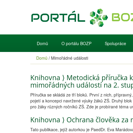
Domů
O portálu BOZP
Spolupráce
Domů
/
Mimořádné události
Knihovna
⟩
Metodická příručka k
mimořádných událostí na 2. stu
Příručka se skládá ze tří bloků. První z nich, příprav
pojetí a koncepci navržené výuky žáků ZŠ. Druhý blok 
pro žáky různých ročníků ZŠ. Zde je probírané téma 
Knihovna
⟩
Ochrana člověka za 
Tato publikace, jejíž autorkou je PaedDr. Eva Marádová