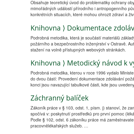
Obsahuje teoretický úvod do problematiky ochrany obyv
mimořádných událostí přírodního i antropogenního pův
konkrétních situacích, které mohou ohrozit zdraví a ži
Knihovna
⟩
Dokumentace zdoláv
Podrobná metodika, která je součástí materiálů základy
požárního a bezpečnostního inženýrství v Ostravě. Aut
stažení na volně přístupných webových stránkách.
Knihovna
⟩
Metodický návod k v
Podrobná metodika, kterou v roce 1996 vydalo Minister
do dvou částí: Provedení dokumentace zdolávání požár
konci jsou navazující tabulkové části, kde jsou uveden
Záchranný balíček
Zákoník práce v § 103, odst. 1, písm. j) stanoví, že za
spočívá v: poskytnutí prostředků pro první pomoc (lé
Podle § 102, odst. 6 zákoníku práce má zaměstnavatel 
pracovnělékařských služeb. …