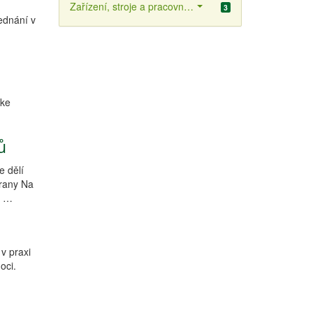
Zařízení, stroje a pracovní prostředky
3
ednání v
 ke
ů
e dělí
hrany Na
á …
 v praxi
oci.