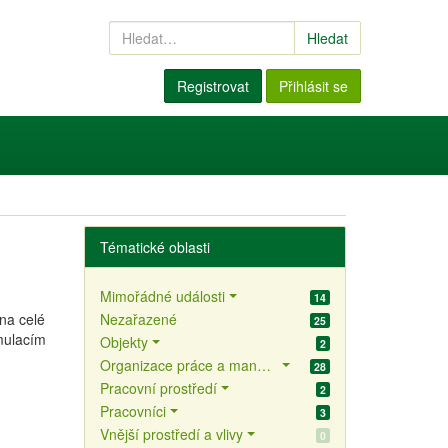
Hledat
Registrovat
Přihlásit se
Tématické oblasti
Mimořádné události
14
éna celé
Nezařazené
25
imulacím
Objekty
2
Organizace práce a management BOZP
28
Pracovní prostředí
2
Pracovníci
3
Vnější prostředí a vlivy
0