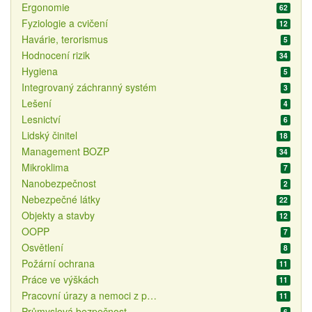
Ergonomie
62
Fyziologie a cvičení
12
Havárie, terorismus
5
Hodnocení rizik
34
Hygiena
5
Integrovaný záchranný systém
3
Lešení
4
Lesnictví
6
Lidský činitel
18
Management BOZP
34
Mikroklima
7
Nanobezpečnost
2
Nebezpečné látky
22
Objekty a stavby
12
OOPP
7
Osvětlení
8
Požární ochrana
11
Práce ve výškách
11
Pracovní úrazy a nemoci z povolání
11
Průmyslová bezpečnost
6