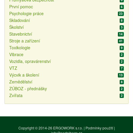
První pomoc
6
Psychologie práce
23
Skladování
8
Školství
3
Stavebnictví
14
Stroje a zařízení
41
Toxikologie
9
Vibrace
2
Vozidla, opravárenství
2
VTZ
7
Výcvik a školení
13
Zemědělství
8
ZÚBOZ - přednášky
2
Zvířata
2
Copyright © 2014-26
ERGOWORK s.r.o.
|
Podmínky použití
|
info@portalbozp.cz