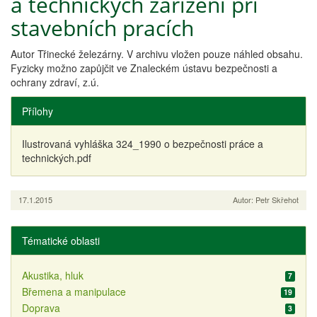
a technických zařízení při
stavebních pracích
Autor Třinecké železárny. V archivu vložen pouze náhled obsahu.
Fyzicky možno zapůjčit ve Znaleckém ústavu bezpečnosti a
ochrany zdraví, z.ú.
Přílohy
Ilustrovaná vyhláška 324_1990 o bezpečnosti práce a
technických.pdf
17.1.2015
Autor: Petr Skřehot
Tématické oblasti
Akustika, hluk
7
Břemena a manipulace
19
Doprava
3